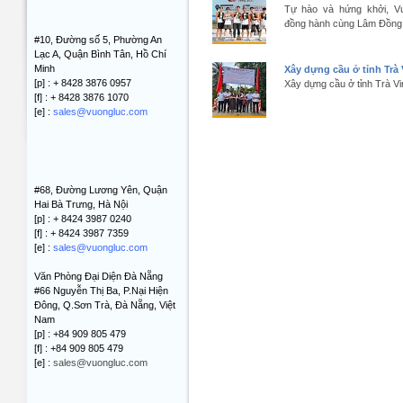
Tự hào và hứng khởi, V
đồng hành cùng Lâm Đồng 
#10, Đường số 5, Phường An
Lạc A, Quận Bình Tân, Hồ Chí
Minh
Xây dựng cầu ở tỉnh Trà 
[p] : + 8428 3876 0957
Xây dựng cầu ở tỉnh Trà V
[f] : + 8428 3876 1070
[e] :
sales@vuongluc.com
#68, Đường Lương Yên, Quận
Hai Bà Trưng, Hà Nội
[p] : + 8424 3987 0240
[f] : + 8424 3987 7359
[e] :
sales@vuongluc.com
Văn Phòng Đại Diện Đà Nẵng
#66 Nguyễn Thị Ba, P.Nại Hiện
Đông, Q.Sơn Trà, Đà Nẵng, Việt
Nam
[p] : +84 909 805 479
[f] : +84 909 805 479
[e]
:
sales@vuongluc.com